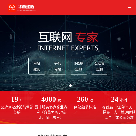
19
4000
260
24
年
家
项
小时
品牌网站建设与营销
累计服务多家企业客
网站细节标准
在线留言/工单全天可
经验
户（数量为历史统
提交，人工处理时段
计，仅供参考）
以合同或公示为准